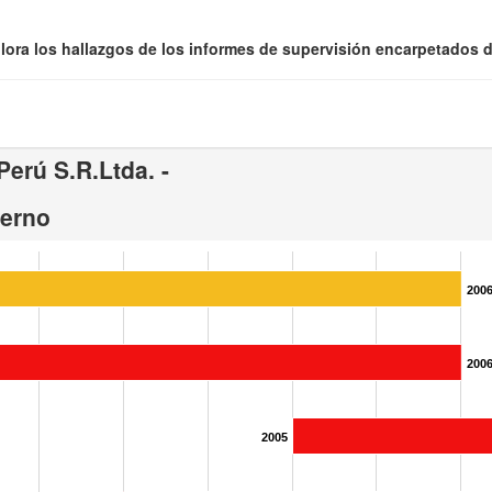
lora los hallazgos de los informes de supervisión encarpetados de
erú S.R.Ltda. -
ierno
200
200
2005