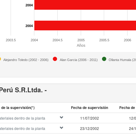
2004
2004
2003.5
2004
2004.5
2005
2005.5
2006
Años
Alejandro Toledo (2002 - 2006)
Alan Garcia (2006 - 2011)
Ollanta Humala (2
erú S.R.Ltda. -
 de la supervisión(*)
Fecha de supervisión
Fecha de 
eriales dentro de la planta
11/07/2002
12/
eriales dentro de la planta
23/12/2002
24/