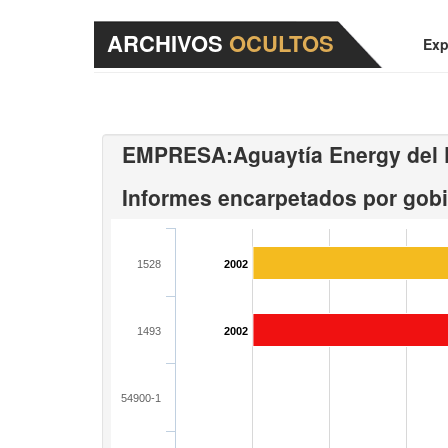
ARCHIVOS
OCULTOS
Exp
EMPRESA:
Aguaytía Energy del P
Informes encarpetados por gob
1528
2002
1493
2002
54900-1