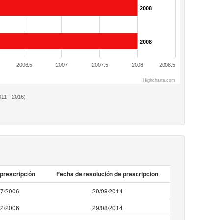
2008
2008
2006.5
2007
2007.5
2008
2008.5
Highcharts.com
011 - 2016)
prescripción
Fecha de resolución de prescripcion
07/2006
29/08/2014
12/2006
29/08/2014