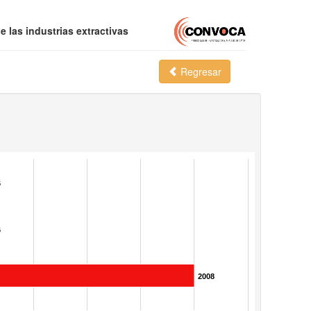
 las industrias extractivas
Regresar
6
6
2008