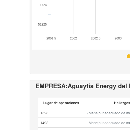
1724
51225
2001.5
2002
2002.5
2003
EMPRESA:
Aguaytía Energy del P
Lugar de operaciones
Hallazgos
1528
- Manejo inadecuado de mat
1493
- Manejo inadecuado de mat