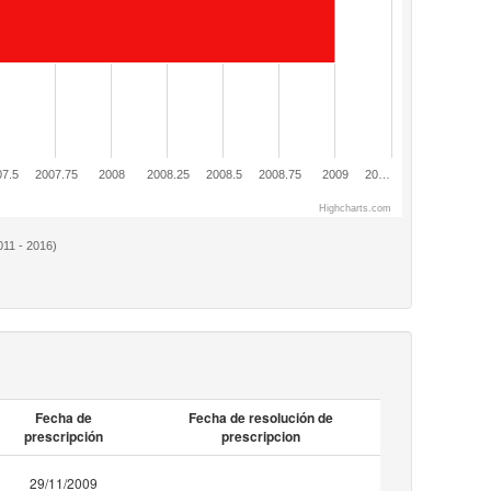
7.5
2007.75
2008
2008.25
2008.5
2008.75
2009
20…
Highcharts.com
011 - 2016)
Fecha de
Fecha de resolución de
prescripción
prescripcion
29/11/2009