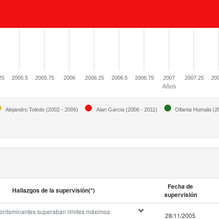
25
2005.5
2005.75
2006
2006.25
2006.5
2006.75
2007
2007.25
200
Años
Alejandro Toledo (2002 - 2006)
Alan Garcia (2006 - 2011)
Ollanta Humala (2
Fecha de
Hallazgos de la supervisión(*)
supervisión
contaminantes superaban límites máximos
28/11/2005